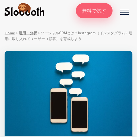
無料で試す
Home
＞
運用・分析
＞
ソーシャルCRMとは？Instagram（インスタグラム）運
用に取り入れてユーザー（顧客）を育成しよう