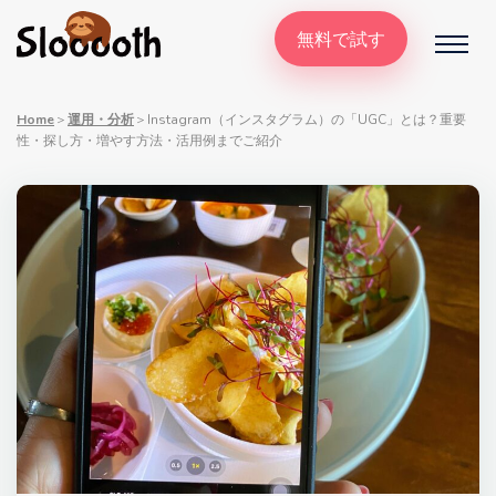
無料で試す
Home
＞
運用・分析
＞
Instagram（インスタグラム）の「UGC」とは？重要
性・探し方・増やす方法・活用例までご紹介