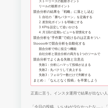
ストーリーズの観察ポイント
リールの観察ポイント
競合分析の結果を「戦略」に落とし込む
1. 自社の「勝ちパターン」を定義する
2. 差別化ポイントを明確にする
3. KPIを設定して追いかける
4. 月1回の定期レビューを習慣化する
競合分析を”手作業”で続けるのは正直キツい
Sloooothで競合分析を自動化する
競合分析で特に役立つ機能
自社分析と競合分析の両方を1つのツールで
競合分析でよくある失敗と注意点
失敗1：分析にハマって投稿が止まる
失敗2：丸パクリして炎上する
失敗3：フォロワー数だけで判断する
まとめ：「なんとなく投稿」を卒業しよう
正直に言う。インスタ運用で結果が出ない人
「今日の投稿、いいねが少なかったな……」