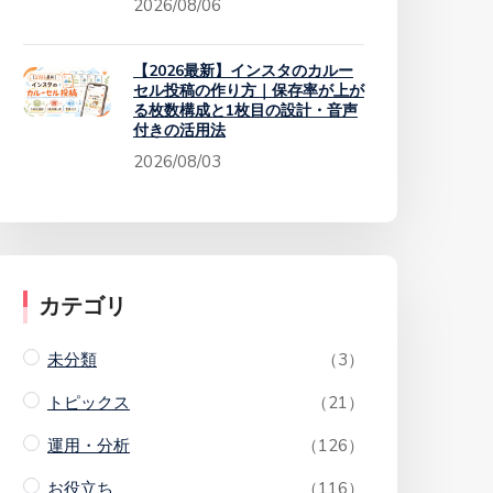
2026/08/06
【2026最新】インスタのカルー
セル投稿の作り方｜保存率が上が
る枚数構成と1枚目の設計・音声
付きの活用法
2026/08/03
カテゴリ
未分類
（3）
トピックス
（21）
運用・分析
（126）
お役立ち
（116）