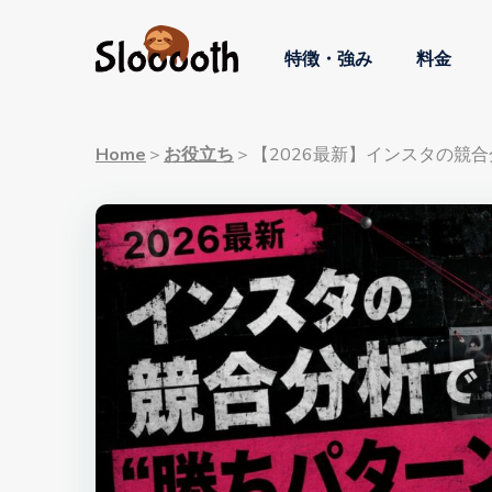
特徴・強み
料金
Home
＞
お役立ち
＞
【2026最新】インスタの競