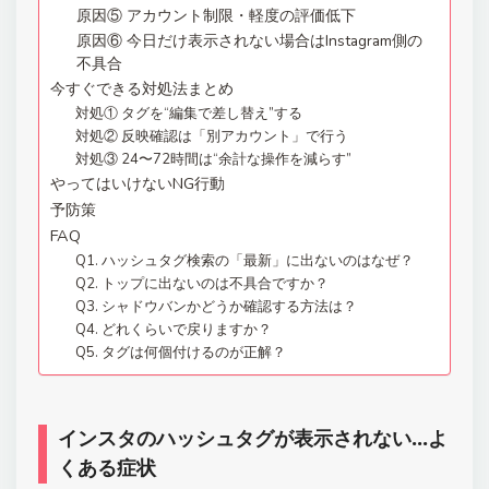
原因⑤ アカウント制限・軽度の評価低下
原因⑥ 今日だけ表示されない場合はInstagram側の
不具合
今すぐできる対処法まとめ
対処① タグを“編集で差し替え”する
対処② 反映確認は「別アカウント」で行う
対処③ 24〜72時間は“余計な操作を減らす”
やってはいけないNG行動
予防策
FAQ
Q1. ハッシュタグ検索の「最新」に出ないのはなぜ？
Q2. トップに出ないのは不具合ですか？
Q3. シャドウバンかどうか確認する方法は？
Q4. どれくらいで戻りますか？
Q5. タグは何個付けるのが正解？
インスタのハッシュタグが表示されない…よ
くある症状