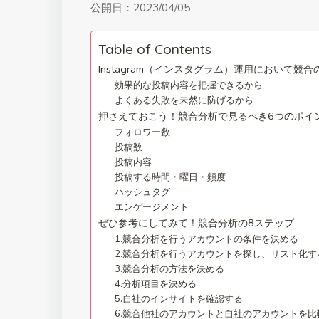
公開日：
2023/04/05
Table of Contents
Instagram（インスタグラム）運用において競
効果的な投稿内容を把握できるから
よくある失敗を未然に防げるから
押さえておこう！競合分析で見るべき6つのポイ
フォロワー数
投稿数
投稿内容
投稿する時間・曜日・頻度
ハッシュタグ
エンゲージメント
ぜひ参考にしてみて！競合分析の8ステップ
1.競合分析を行うアカウントの条件を決める
2.競合分析を行うアカウントを探し、リスト化す
3.競合分析の方法を決める
4.分析項目を決める
5.自社のインサイトを確認する
6.競合他社のアカウントと自社のアカウントを比