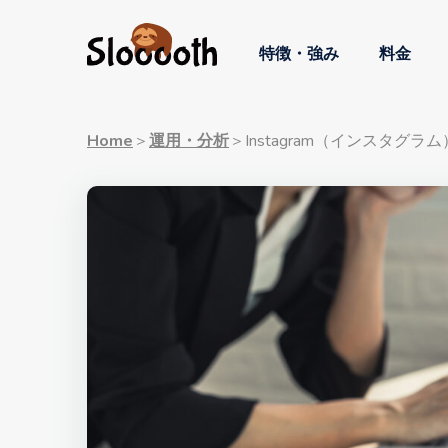
特徴・強み
料金
Home
＞
運用・分析
＞
Instagram（インスタ