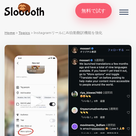
無料で試す
Home
＞
Topics
＞
InstagramリールにAI自動翻訳機能を強化