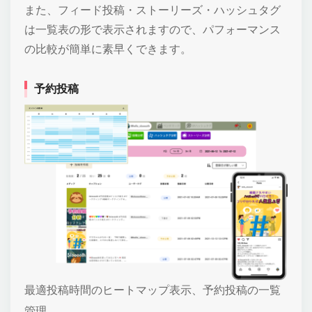
また、フィード投稿・ストーリーズ・ハッシュタグ
は一覧表の形で表示されますので、パフォーマンス
の比較が簡単に素早くできます。
予約投稿
最適投稿時間のヒートマップ表示、予約投稿の一覧
管理