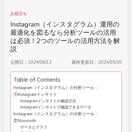
お役立ち
Instagram（インスタグラム）運用の
最適化を図るなら分析ツールの活用
は必須！2つのツールの活用方法を解
説
公開日：
2024/06/12
最終更新日：
2024/05/30
Table of Contents
Instagram（インスタグラム）の分析ツール：
①Instagramインサイト
Instagramインサイトの確認方法
Instagramインサイトで確認できるデータ
Instagram（インスタグラム）の分析ツール：
②Slooooth
データとグラフ