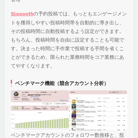
Slooooth
の予約投稿では、もっともエンゲージメン
トを獲得しやすい投稿時間帯を自動的に導き出し、
その投稿時間に自動投稿するよう設定ができます。
もちろん、投稿時間を自由に設定することも可能で
す。決まった時間に手作業で投稿する手間を省くこ
とができるため、限られた業務時間をコア業務にあ
てやすくなります。
ベンチマーク機能（競合アカウント分析）
ベンチマークアカウントのフォロワー数推移と、投