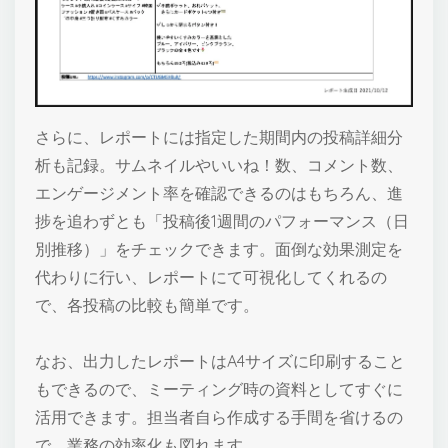
さらに、レポートには指定した期間内の投稿詳細分
析も記録。サムネイルやいいね！数、コメント数、
エンゲージメント率を確認できるのはもちろん、進
捗を追わずとも「投稿後1週間のパフォーマンス（日
別推移）」をチェックできます。面倒な効果測定を
代わりに行い、レポートにて可視化してくれるの
で、各投稿の比較も簡単です。
なお、出力したレポートはA4サイズに印刷すること
もできるので、ミーティング時の資料としてすぐに
活用できます。担当者自ら作成する手間を省けるの
で、業務の効率化も図れます。