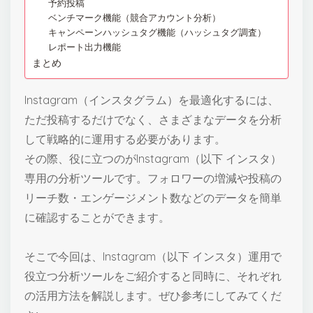
予約投稿
ベンチマーク機能（競合アカウント分析）
キャンペーンハッシュタグ機能（ハッシュタグ調査）
レポート出力機能
まとめ
Instagram（インスタグラム）を最適化するには、
ただ投稿するだけでなく、さまざまなデータを分析
して戦略的に運用する必要があります。
その際、役に立つのがInstagram（以下 インスタ）
専用の分析ツールです。フォロワーの増減や投稿の
リーチ数・エンゲージメント数などのデータを簡単
に確認することができます。
そこで今回は、Instagram（以下 インスタ）運用で
役立つ分析ツールをご紹介すると同時に、それぞれ
の活用方法を解説します。ぜひ参考にしてみてくだ