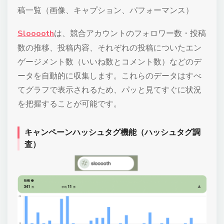
稿一覧（画像、キャプション、パフォーマンス）
Slooooth
は、競合アカウントのフォロワー数・投稿
数の推移、投稿内容、それぞれの投稿についたエン
ゲージメント数（いいね数とコメント数）などのデ
ータを自動的に収集します。これらのデータはすべ
てグラフで表示されるため、パッと見てすぐに状況
を把握することが可能です。
キャンペーンハッシュタグ機能（ハッシュタグ調
査）