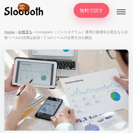
無料で試す
Home
＞
お役立ち
＞
Instagram（インスタグラム）運用の最適化を図るなら分
析ツールの活用は必須！2つのツールの活用方法を解説