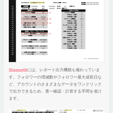
Slooooth
には、レポート出力機能も備わっていま
す。フォロワーの増減数やフォロワー最大成長日な
ど、アカウントのさまざまなデータをワンクリック
で出力できるため、逐一確認・計算する手間を省け
ます。