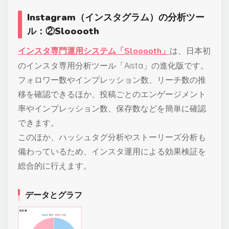
Instagram（インスタグラム）の分析ツー
ル：②Slooooth
インスタ専門運用システム「Slooooth」
は、日本初
のインスタ専用分析ツール「Aista」の進化版です。
フォロワー数やインプレッション数、リーチ数の推
移を確認できるほか、投稿ごとのエンゲージメント
率やインプレッション数、保存数などを簡単に確認
できます。
このほか、ハッシュタグ分析やストーリーズ分析も
備わっているため、インスタ運用による効果検証を
総合的に行えます。
データとグラフ