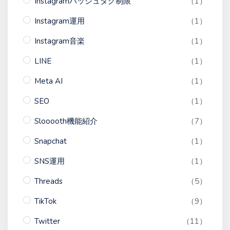
Instagramハッシュタグ制限
（1）
Instagram運用
（1）
Instagram音楽
（1）
LINE
（1）
Meta AI
（1）
SEO
（1）
Slooooth機能紹介
（7）
Snapchat
（1）
SNS運用
（1）
Threads
（5）
TikTok
（9）
Twitter
（11）